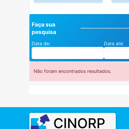
Faça sua
pesquisa
Data de:
Data até:
Não foram encontrados resultados.