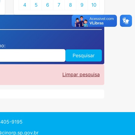
4
5
6
7
8
9
10
mo:
Pesquisar
Limpar pesquisa
3405-9195
cinorp.sp.gov.br