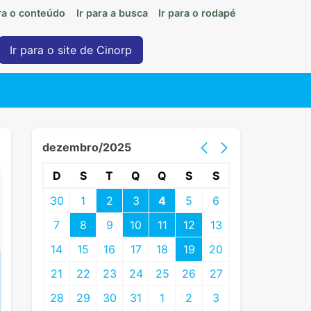
ara o conteúdo
Ir para a busca
Ir para o rodapé
Ir para o site de Cinorp
dezembro/2025
D
S
T
Q
Q
S
S
30
1
2
3
4
5
6
7
8
9
10
11
12
13
14
15
16
17
18
19
20
21
22
23
24
25
26
27
28
29
30
31
1
2
3