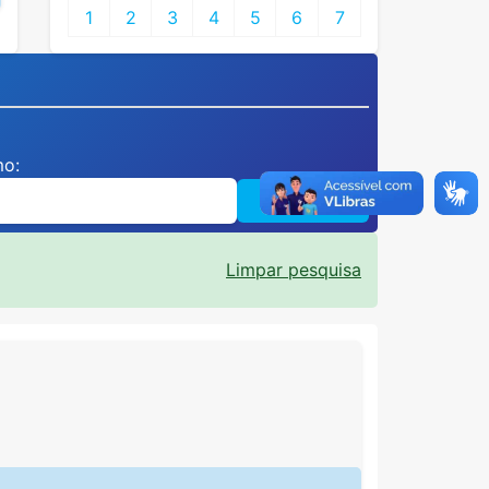
1
2
3
4
5
6
7
mo:
Pesquisar
Limpar pesquisa