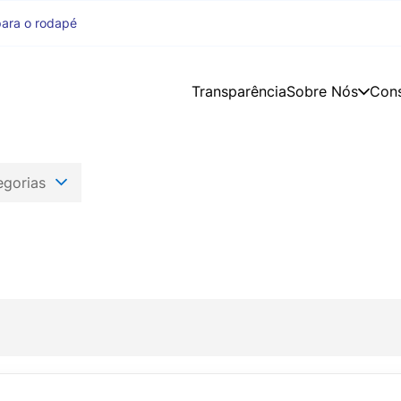
para o rodapé
Transparência
Sobre Nós
Con
egorias