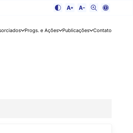
sorciados
Progs. e Ações
Publicações
Contato