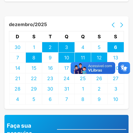
dezembro/2025
D
S
T
Q
Q
S
S
30
1
2
3
4
5
6
7
8
9
10
11
12
13
14
15
16
17
18
19
20
21
22
23
24
25
26
27
28
29
30
31
1
2
3
4
5
6
7
8
9
10
Faça sua