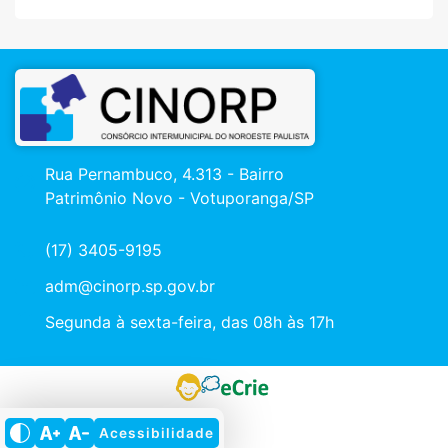
Rua Pernambuco, 4.313 - Bairro
Patrimônio Novo - Votuporanga/SP
(17) 3405-9195
adm@cinorp.sp.gov.br
Segunda à sexta-feira, das 08h às 17h
Acessibilidade